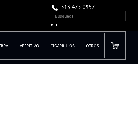
313 475 6957
EBRA
APERITIVO
CIGARRILLOS
OTROS