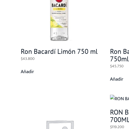
Ron Bacardí Limón 750 ml
Ron B
750ml
$
43.800
$
45.750
Añadir
Añadir
RON B
700M
$
119.200