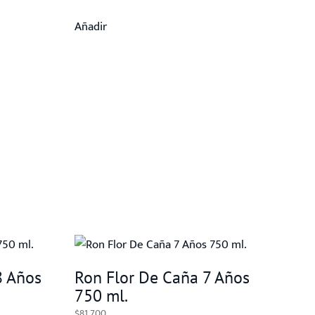
Añadir
8 Años
Ron Flor De Caña 7 Años
750 ml.
$
81.700