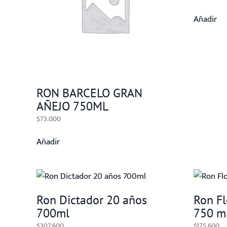
Añadir
RON BARCELO GRAN
AÑEJO 750ML
$
73.000
Añadir
Ron Dictador 20 años
Ron Fl
700ml
750 ml
$
307.600
$
175.600