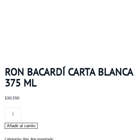
RON BACARDÍ CARTA BLANCA
375 ML
$
30.550
Ron
BacardÍ
Añadir al carrito
Carta
Blanca
Categorías:
Ron
,
Ron importado