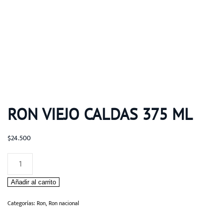
RON VIEJO CALDAS 375 ML
$
24.500
Ron
Viejo
Añadir al carrito
Caldas
375
Categorías:
Ron
,
Ron nacional
ml