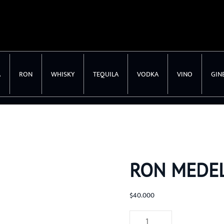
A
RON
WHISKY
TEQUILA
VODKA
VINO
GIN
RON MEDEL
$
40.000
Ron