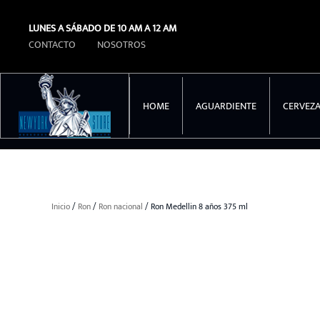
LUNES A SÁBADO DE 10 AM A 12 AM
Ir al contenido principal
CONTACTO
NOSOTROS
HOME
AGUARDIENTE
CERVEZ
Inicio
/
Ron
/
Ron nacional
/ Ron Medellin 8 años 375 ml