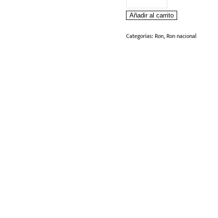
Medellin
Añadir al carrito
8
años
Categorías:
Ron
,
Ron nacional
375
ml
cantidad