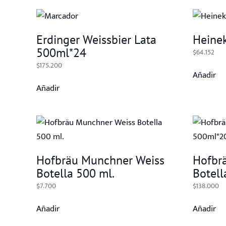
Erdinger Weissbier Lata
Heine
500ml*24
$
64.152
$
175.200
Añadir
Añadir
Hofbräu Munchner Weiss
Hofbr
Botella 500 ml.
Botel
$
7.700
$
138.000
Añadir
Añadir