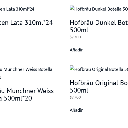
ken Lata 310ml*24
Hofbräu Dunkel Bot
500ml
$
7.700
Añadir
Hofbräu Original Bo
500ml
äu Munchner Weiss
la 500ml*20
$
7.700
Añadir