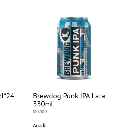
ml*24
Brewdog Punk IPA Lata
330ml
$
10.500
Añadir