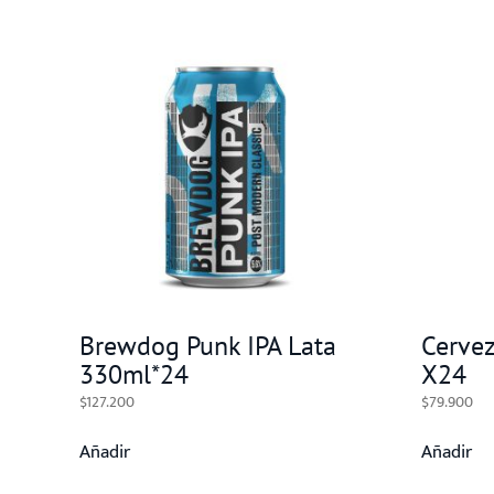
Brewdog Punk IPA Lata
Cerve
330ml*24
X24
$
127.200
$
79.900
Añadir
Añadir