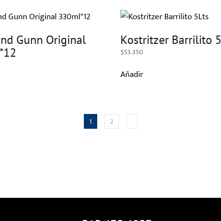
and Gunn Original
Kostritzer Barrilito 
*12
$
53.350
Añadir
1
2