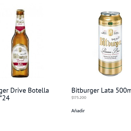
ger Drive Botella
Bitburger Lata 500
*24
$
175.200
Añadir