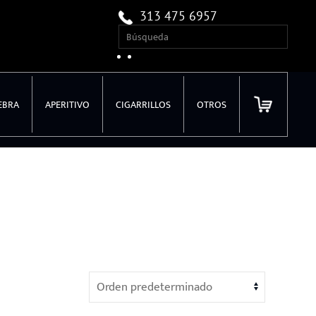
313 475 6957
EBRA
APERITIVO
CIGARRILLOS
OTROS