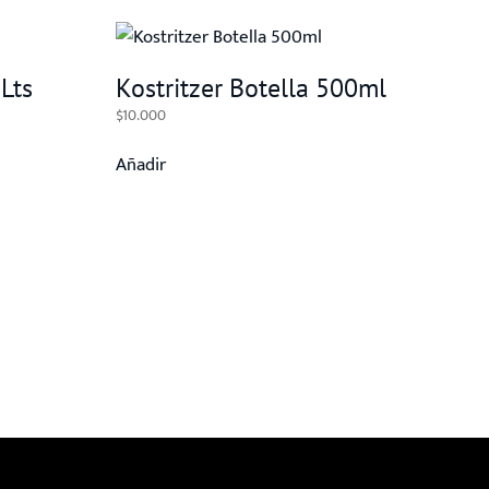
5Lts
Kostritzer Botella 500ml
$
10.000
Añadir