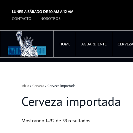
LUNES A SÁBADO DE 10 AM A 12 AM
Ir al contenido principal
CONTACTO
NOSOTROS
HOME
AGUARDIENTE
CERVEZ
Inicio
/
Cerveza
/ Cerveza importada
Cerveza importada
Mostrando 1–32 de 33 resultados