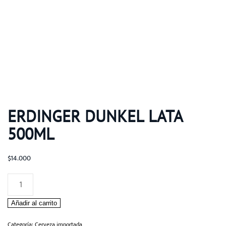
ERDINGER DUNKEL LATA
500ML
$
14.000
Erdinger
Dunkel
Añadir al carrito
Lata
500ml
Categoría:
Cerveza importada