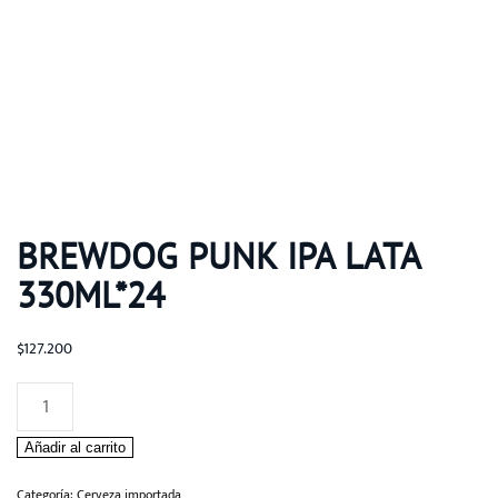
BREWDOG PUNK IPA LATA
330ML*24
$
127.200
Brewdog
Punk
Añadir al carrito
IPA
Lata
Categoría:
Cerveza importada