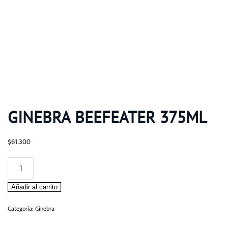
GINEBRA BEEFEATER 375ML
$
61.300
Ginebra
Beefeater
Añadir al carrito
375ml
cantidad
Categoría:
Ginebra