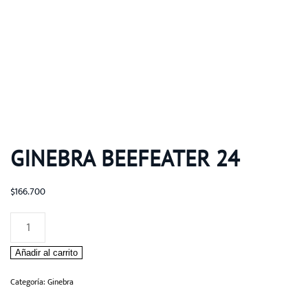
GINEBRA BEEFEATER 24
$
166.700
GINEBRA
BEEFEATER
Añadir al carrito
24
cantidad
Categoría:
Ginebra