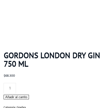
GORDONS LONDON DRY GIN
750 ML
$
68.300
GORDONS
LONDON
Añadir al carrito
DRY
GIN
Categoría:
Ginebra