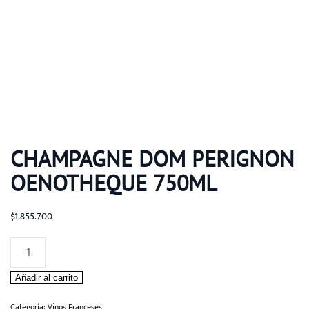
CHAMPAGNE DOM PERIGNON
OENOTHEQUE 750ML
$
1.855.700
Champagne
Dom
Añadir al carrito
Perignon
Oenotheque
Categoría:
Vinos Franceses