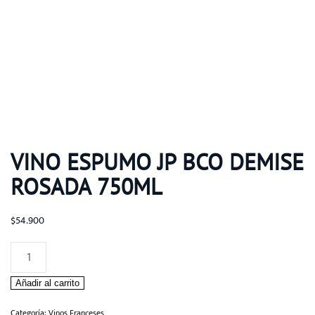
VINO ESPUMO JP BCO DEMISE
ROSADA 750ML
$
54.900
Vino
Espumo
Añadir al carrito
JP
BCO
Categoría:
Vinos Franceses