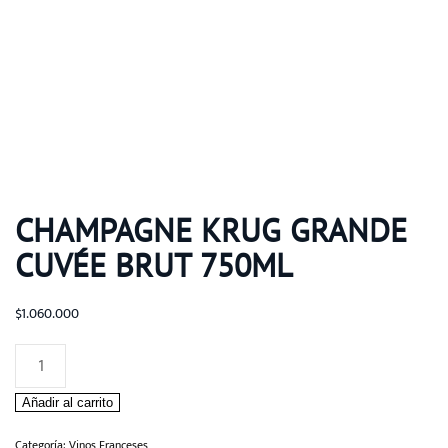
CHAMPAGNE KRUG GRANDE
CUVÉE BRUT 750ML
$
1.060.000
Champagne
Krug
Añadir al carrito
Grande
Cuvée
Categoría:
Vinos Franceses