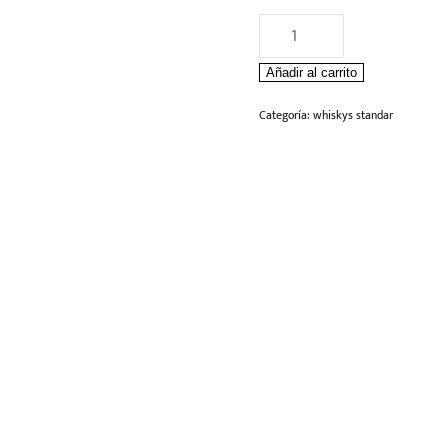
Whisky
Something
Añadir al carrito
Special
750
Categoría:
whiskys standar
ml
cantidad