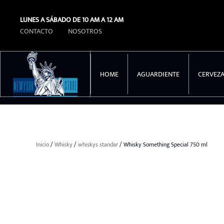
LUNES A SÁBADO DE 10 AM A 12 AM
Ir al contenido principal
CONTACTO
NOSOTROS
HOME
AGUARDIENTE
CERVEZ
Inicio
/
Whisky
/
whiskys standar
/ Whisky Something Special 750 ml