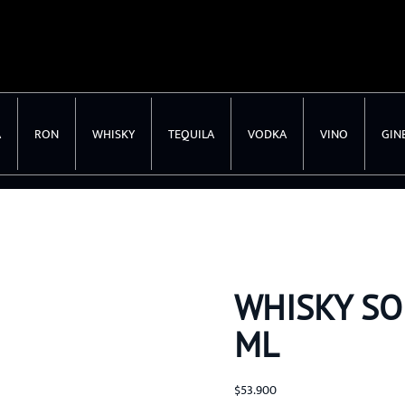
A
RON
WHISKY
TEQUILA
VODKA
VINO
GIN
WHISKY SO
ML
$
53.900