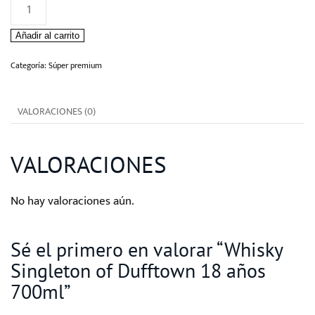
Whisky
Singleton
Añadir al carrito
of
Dufftown
Categoría:
Súper premium
18
años
VALORACIONES (0)
700ml
cantidad
VALORACIONES
No hay valoraciones aún.
Sé el primero en valorar “Whisky
Singleton of Dufftown 18 años
700ml”