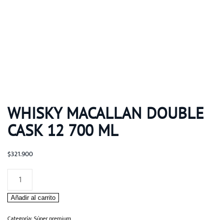
WHISKY MACALLAN DOUBLE
CASK 12 700 ML
$
321.900
Whisky
Macallan
Añadir al carrito
Double
Cask
Categoría:
Súper premium