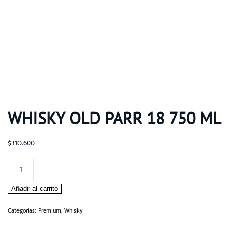
WHISKY OLD PARR 18 750 ML
$
310.600
Whisky
Old
Añadir al carrito
Parr
18
Categorías:
Premium
,
Whisky
750