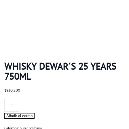
WHISKY DEWAR´S 25 YEARS
750ML
$
930.300
Whisky
Dewar
Añadir al carrito
´s
25
Categoría:
Súper premium