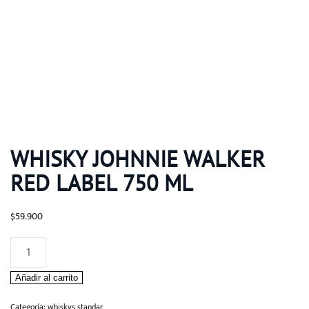
WHISKY JOHNNIE WALKER
RED LABEL 750 ML
$
59.900
Whisky
Johnnie
Añadir al carrito
Walker
Red
Categoría:
whiskys standar