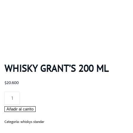
WHISKY GRANT’S 200 ML
$
20.600
Whisky
Grant's
Añadir al carrito
200
ml
Categoría:
whiskys standar
cantidad