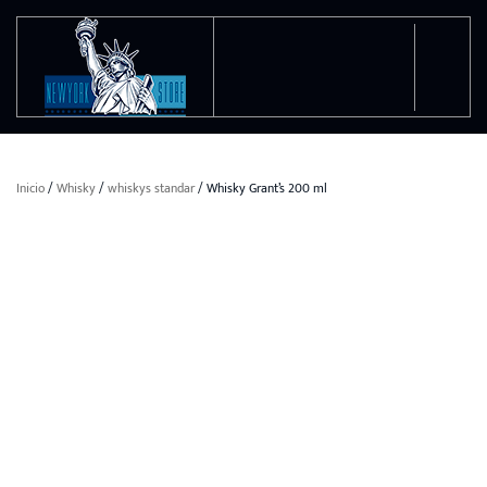
Ir al contenido principal
Inicio
/
Whisky
/
whiskys standar
/ Whisky Grant’s 200 ml