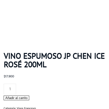
VINO ESPUMOSO JP CHEN ICE
ROSÉ 200ML
$
17.900
Vino
Espumoso
Añadir al carrito
JP
Chen
Categoría:
Vinos Franceses