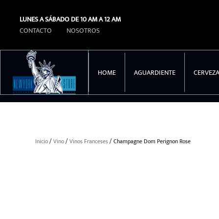
LUNES A SÁBADO DE 10 AM A 12 AM
Ir al contenido principal
CONTACTO
NOSOTROS
HOME
AGUARDIENTE
CERVEZ
Inicio
/
Vino
/
Vinos Franceses
/ Champagne Dom Perignon Rose