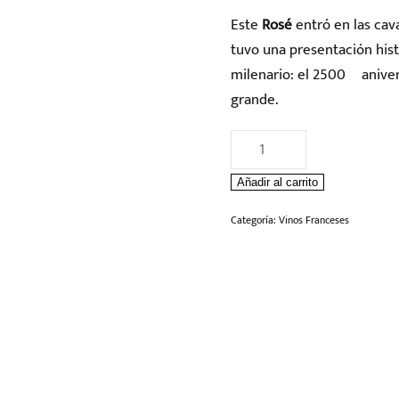
Este
Rosé
entró en las cav
tuvo una presentación hist
milenario: el 2500º aniver
grande.
Champagne
Dom
Añadir al carrito
Perignon
Rose
Categoría:
Vinos Franceses
cantidad