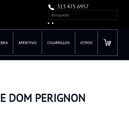
313 475 6957
EBRA
APERITIVO
CIGARRILLOS
OTROS
E DOM PERIGNON