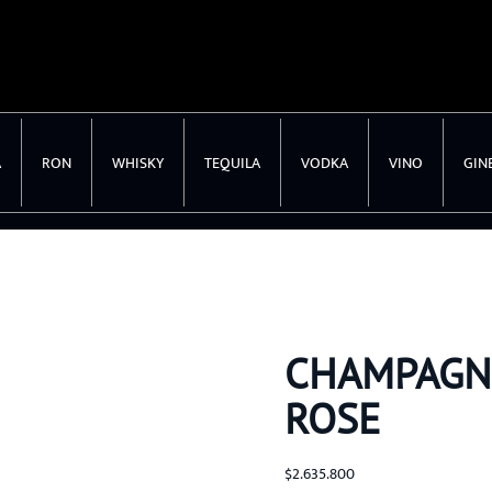
A
RON
WHISKY
TEQUILA
VODKA
VINO
GIN
CHAMPAGN
ROSE
$
2.635.800