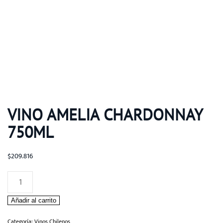
VINO AMELIA CHARDONNAY
750ML
$
209.816
VINO
AMELIA
Añadir al carrito
CHARDONNAY
750ML
Categoría:
Vinos Chilenos