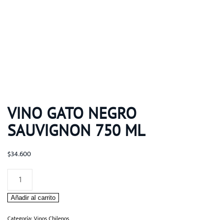
VINO GATO NEGRO
SAUVIGNON 750 ML
$
34.600
Vino
Gato
Añadir al carrito
Negro
Sauvignon
Categoría:
Vinos Chilenos