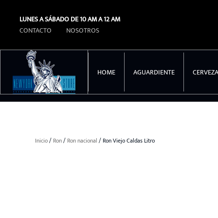
LUNES A SÁBADO DE 10 AM A 12 AM
Ir al contenido principal
CONTACTO
NOSOTROS
HOME
AGUARDIENTE
CERVEZ
Inicio
/
Ron
/
Ron nacional
/ Ron Viejo Caldas Litro