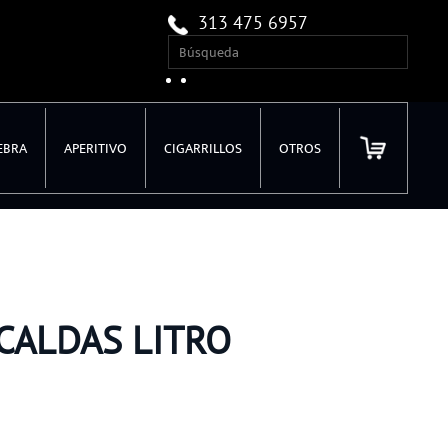
313 475 6957
EBRA
APERITIVO
CIGARRILLOS
OTROS
 CALDAS LITRO