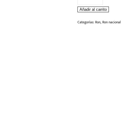
Viejo
Añadir al carrito
Caldas
Litro
Categorías:
Ron
,
Ron nacional
cantidad