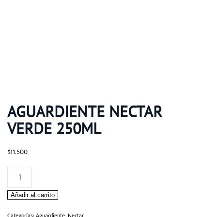
AGUARDIENTE NECTAR
VERDE 250ML
$
11.500
Aguardiente
Nectar
Añadir al carrito
Verde
250ml
Categorías:
Aguardiente
,
Nectar