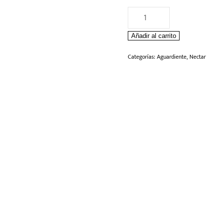
Aguardiente
Nectar
Añadir al carrito
Rojo
375ml
Categorías:
Aguardiente
,
Nectar
cantidad