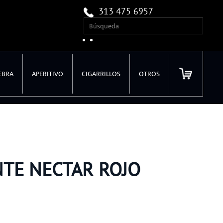
313 475 6957
EBRA
APERITIVO
CIGARRILLOS
OTROS
TE NECTAR ROJO