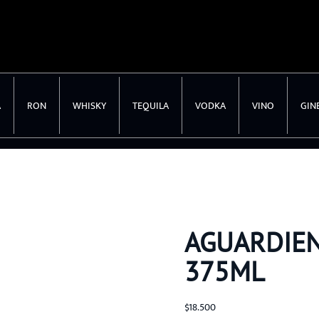
A
RON
WHISKY
TEQUILA
VODKA
VINO
GIN
AGUARDIEN
375ML
$
18.500