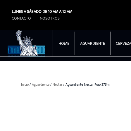
LUNES A SÁBADO DE 10 AM A 12 AM
Ir al contenido principal
CONTACTO
NOSOTROS
HOME
AGUARDIENTE
CERVEZ
Inicio
/
Aguardiente
/
Nectar
/ Aguardiente Nectar Rojo 375ml