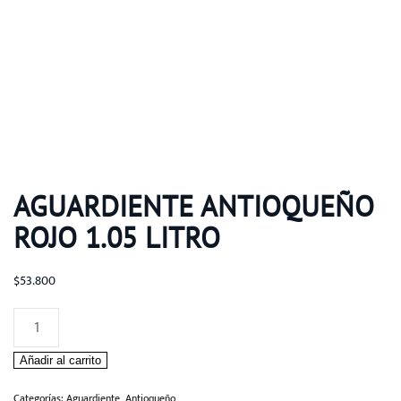
AGUARDIENTE ANTIOQUEÑO
ROJO 1.05 LITRO
$
53.800
Aguardiente
Antioqueño
Añadir al carrito
Rojo
1.05
Categorías:
Aguardiente
,
Antioqueño