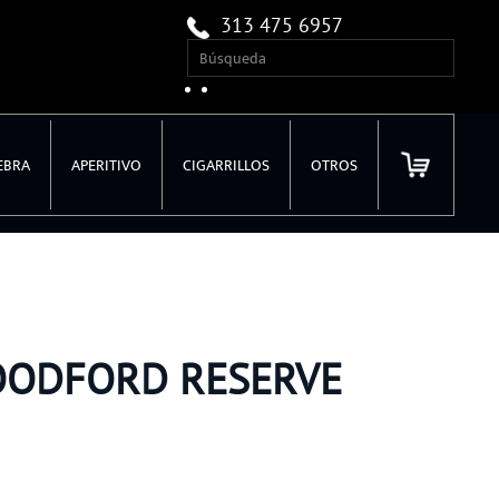
313 475 6957
EBRA
APERITIVO
CIGARRILLOS
OTROS
OODFORD RESERVE