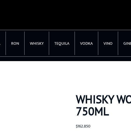
A
RON
WHISKY
TEQUILA
VODKA
VINO
GIN
WHISKY W
750ML
$
162.850