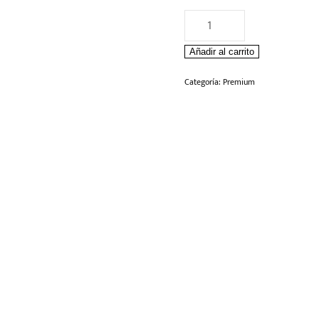
Whisky
Woodford
Añadir al carrito
Reserve
750ml
Categoría:
Premium
cantidad