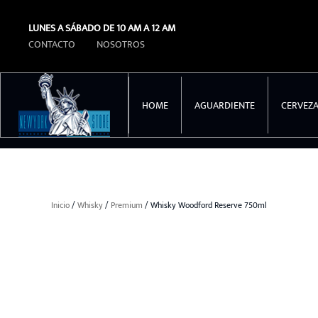
LUNES A SÁBADO DE 10 AM A 12 AM
Ir al contenido principal
CONTACTO
NOSOTROS
HOME
AGUARDIENTE
CERVEZ
Inicio
/
Whisky
/
Premium
/ Whisky Woodford Reserve 750ml