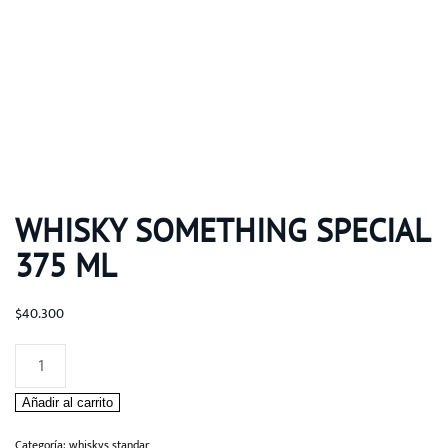
WHISKY SOMETHING SPECIAL
375 ML
$
40.300
Whisky
Something
Añadir al carrito
Special
375
Categoría:
whiskys standar