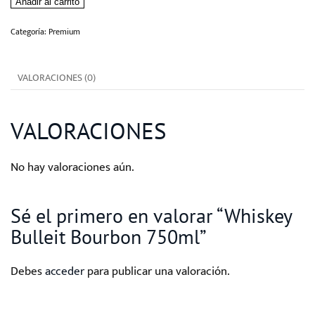
Añadir al carrito
Bourbon
750ml
Categoría:
Premium
cantidad
VALORACIONES (0)
VALORACIONES
No hay valoraciones aún.
Sé el primero en valorar “Whiskey
Bulleit Bourbon 750ml”
Debes
acceder
para publicar una valoración.