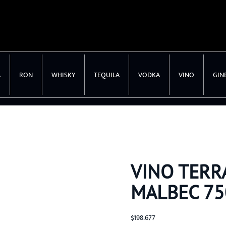
A
RON
WHISKY
TEQUILA
VODKA
VINO
GIN
VINO TERR
MALBEC 7
$
198.677