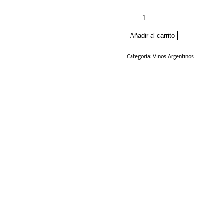
Vino
Terrazas
Añadir al carrito
Afincado
Malbec
Categoría:
Vinos Argentinos
750ml
cantidad