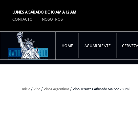
LUNES A SÁBADO DE 10 AM A 12 AM
Ir al contenido principal
CONTACTO
NOSOTROS
HOME
AGUARDIENTE
CERVEZ
Inicio
/
Vino
/
Vinos Argentinos
/ Vino Terrazas Afincado Malbec 750ml