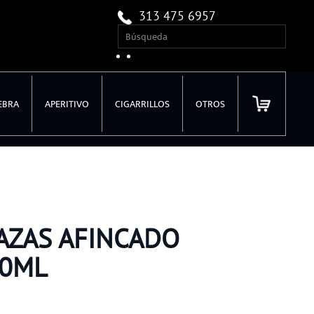
313 475 6957
EBRA
APERITIVO
CIGARRILLOS
OTROS
AZAS AFINCADO
50ML