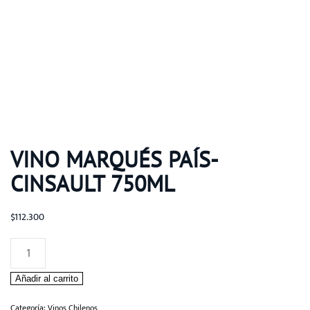
VINO MARQUÉS PAÍS-
CINSAULT 750ML
$
112.300
Vino
Marqués
Añadir al carrito
País-
Cinsault
Categoría:
Vinos Chilenos