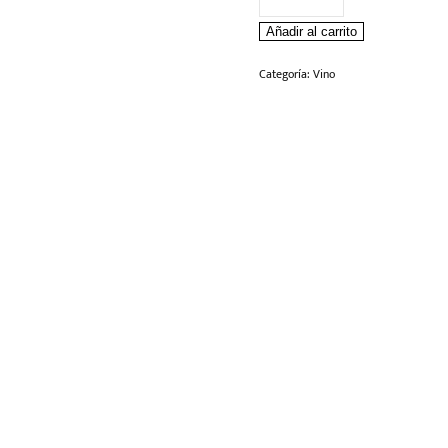
Frontera
Añadir al carrito
Rose
750
Categoría:
Vino
ml
cantidad