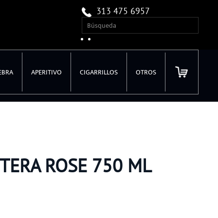
313 475 6957
EBRA
APERITIVO
CIGARRILLOS
OTROS
TERA ROSE 750 ML