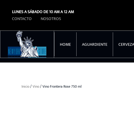
LUNES A SÁBADO DE 10 AM A 12 AM
Ir al contenido principal
CONTACTO
NOSOTROS
HOME
AGUARDIENTE
CERVEZ
Inicio
/
Vino
/ Vino Frontera Rose 750 ml