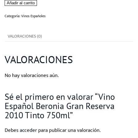
Añadir al carrito
Beronia
Gran
Categoría:
Vinos Españoles
Reserva
2010
VALORACIONES (0)
Tinto
750ml
VALORACIONES
cantidad
No hay valoraciones aún.
Sé el primero en valorar “Vino
Español Beronia Gran Reserva
2010 Tinto 750ml”
Debes
acceder
para publicar una valoración.