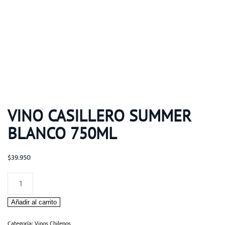
VINO CASILLERO SUMMER
BLANCO 750ML
$
39.950
Vino
Casillero
Añadir al carrito
Summer
Blanco
Categoría:
Vinos Chilenos