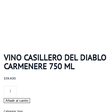
VINO CASILLERO DEL DIABLO
CARMENERE 750 ML
$
59.400
Vino
Casillero
Añadir al carrito
del
Diablo
Categoría:
Vino