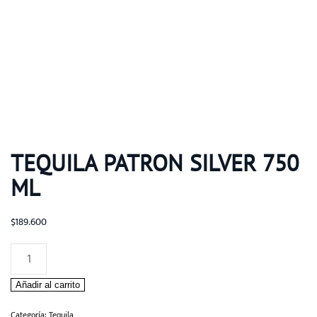
TEQUILA PATRON SILVER 750
ML
$
189.600
Tequila
Patron
Añadir al carrito
Silver
750
Categoría:
Tequila