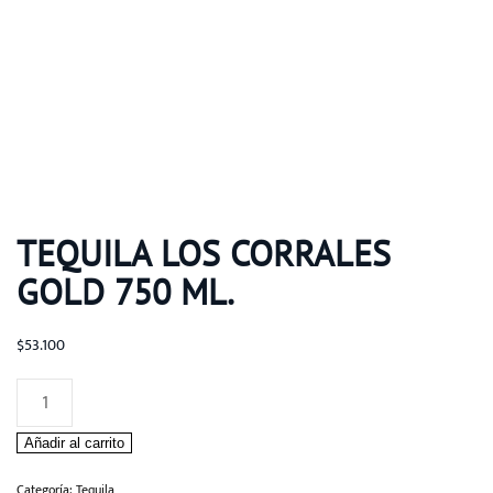
TEQUILA LOS CORRALES
GOLD 750 ML.
$
53.100
Tequila
Los
Añadir al carrito
Corrales
Gold
Categoría:
Tequila