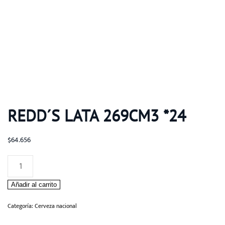
REDD´S LATA 269CM3 *24
$
64.656
Redd
´s
Añadir al carrito
Lata
269cm3
Categoría:
Cerveza nacional
*24