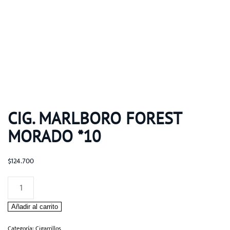
CIG. MARLBORO FOREST
MORADO *10
$
124.700
Cig.
Marlboro
Añadir al carrito
Forest
Morado
Categoría:
Cigarrillos