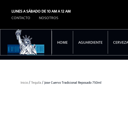
LUNES A SÁBADO DE 10 AM A 12 AM
Ir al contenido principal
CONTACTO
NOSOTROS
HOME
AGUARDIENTE
CERVEZ
Inicio
/
Tequila
/ Jose Cuervo Tradicional Reposado 750ml