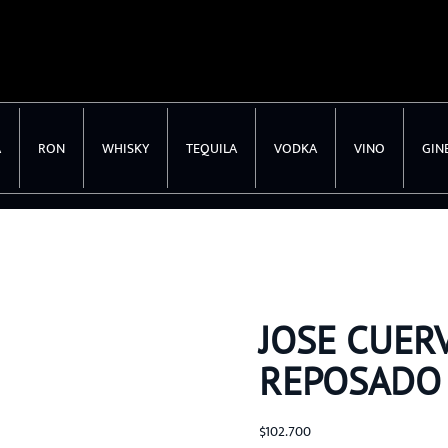
A
RON
WHISKY
TEQUILA
VODKA
VINO
GIN
JOSE CUER
REPOSADO
$
102.700