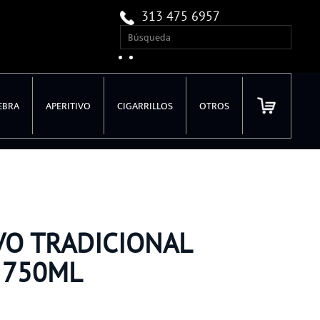
313 475 6957
EBRA
APERITIVO
CIGARRILLOS
OTROS
VO TRADICIONAL
 750ML