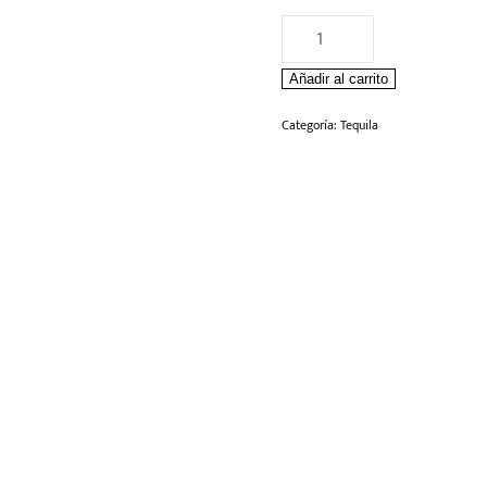
Jose
Cuervo
Añadir al carrito
Tradicional
Reposado
Categoría:
Tequila
750ml
cantidad