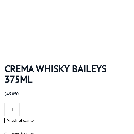
CREMA WHISKY BAILEYS
375ML
$
45.850
CREMA
WHISKY
Añadir al carrito
BAILEYS
375ML
Categoría:
Aperitivo