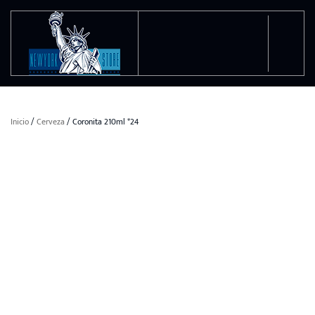
Ir al contenido principal
Inicio
/
Cerveza
/ Coronita 210ml *24