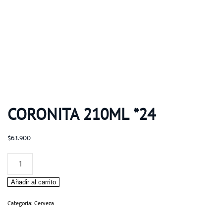
CORONITA 210ML *24
$
63.900
Coronita
210ml
Añadir al carrito
*24
cantidad
Categoría:
Cerveza