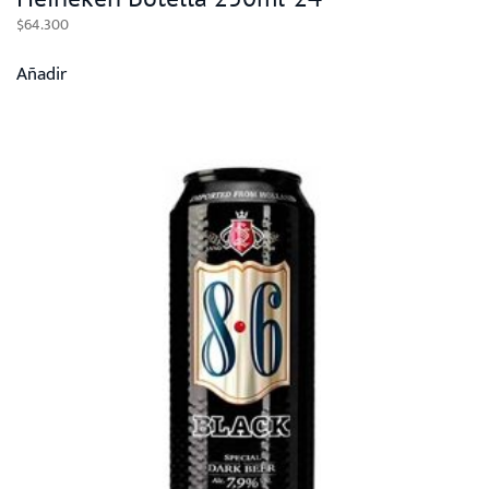
$
64.300
Añadir