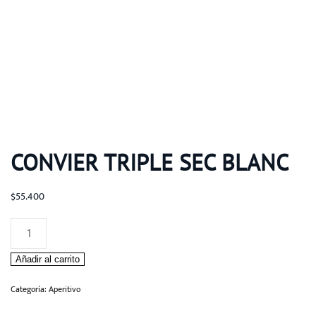
CONVIER TRIPLE SEC BLANC
$
55.400
CONVIER
TRIPLE
Añadir al carrito
SEC
BLANC
Categoría:
Aperitivo
cantidad