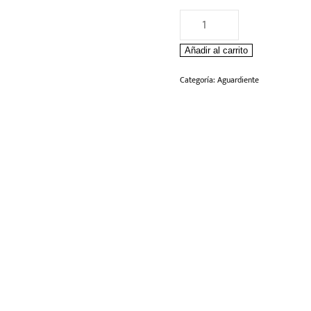
Aperitivo
de
Añadir al carrito
Aguardiente
Plateado
Categoría:
Aguardiente
10
Grados
1000ml
cantidad