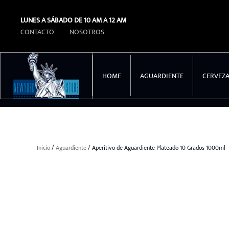
LUNES A SÁBADO DE 10 AM A 12 AM
Ir al contenido principal
CONTACTO
NOSOTROS
HOME
AGUARDIENTE
CERVEZ
Inicio
/
Aguardiente
/ Aperitivo de Aguardiente Plateado 10 Grados 1000ml