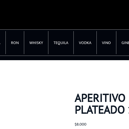
A
RON
WHISKY
TEQUILA
VODKA
VINO
GIN
APERITIVO
PLATEADO 
$
8.000