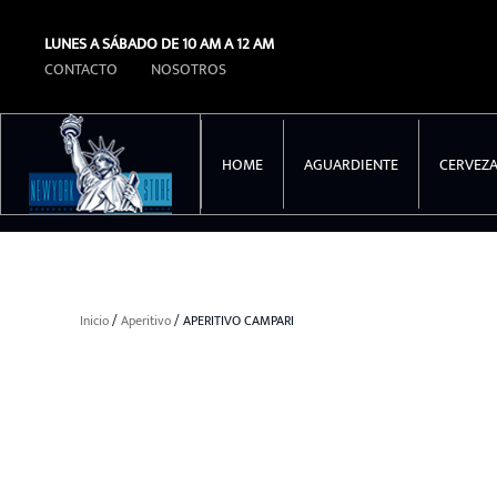
LUNES A SÁBADO DE 10 AM A 12 AM
Ir al contenido principal
CONTACTO
NOSOTROS
HOME
AGUARDIENTE
CERVEZ
Inicio
/
Aperitivo
/ APERITIVO CAMPARI