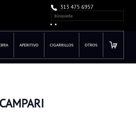
313 475 6957
EBRA
APERITIVO
CIGARRILLOS
OTROS
 CAMPARI