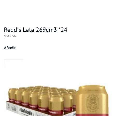
Redd´s Lata 269cm3 *24
$
64.656
Añadir