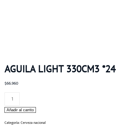
AGUILA LIGHT 330CM3 *24
$
66.960
Aguila
Light
Añadir al carrito
330cm3
*24
Categoría:
Cerveza nacional
cantidad