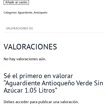
Añadir al carrito
Verde
Sin
Categorías:
Aguardiente
,
Antioqueño
Azúcar
1.05
VALORACIONES (0)
Litros
cantidad
VALORACIONES
No hay valoraciones aún.
Sé el primero en valorar
“Aguardiente Antioqueño Verde Sin
Azúcar 1.05 Litros”
Debes
acceder
para publicar una valoración.