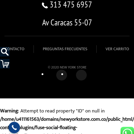
313 475 6957
Av Caracas 55-07
CONTACTO
PREGUNTAS FRECUENTES
VER CARRITO
© 2020 NEW YORK STORE
Warning
: Attempt to read property "ID" on null in
/home/u411161563/domains/newyorkstore.com.co/public_html
content/plugins/fuse-social-floating-